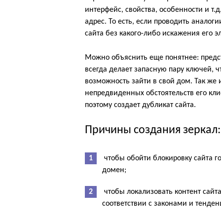
интерфейс, свойства, особенности и т.д
адрес. То есть, если проводить аналог
сайта без какого-либо искажения его э
Можно объяснить еще понятнее: предст
всегда делает запасную пару ключей, ч
возможность зайти в свой дом. Так же 
непредвиденных обстоятельств его клие
поэтому создает дубликат сайта.
Причины создания зеркал:
чтобы обойти блокировку сайта го
домен;
чтобы локализовать контент сайта
соответствии с законами и тенде