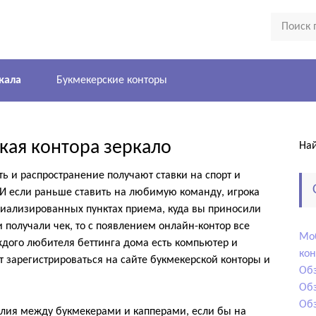
кала
Букмекерские конторы
кая контора зеркало
Най
ь и распространение получают ставки на спорт и
 И если раньше ставить на любимую команду, игрока
циализированных пунктах приема, куда вы приносили
 получали чек, то с появлением онлайн-контор все
Мо
аждого любителя беттинга дома есть компьютер и
кон
ут зарегистрироваться на сайте букмекерской конторы и
Об
Обз
Обз
ллия между букмекерами и капперами, если бы на