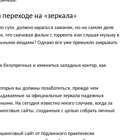
 раньше.
 переходе на «зеркала»
 по сути, должно караться законом, но на самом деле
се, что скачивая фильм с торрента или слушая музыку в
альными вещами? Однако все уже привыкли закрывать
их безупречных и именитых западных контор, как
которых вы должны позаботиться, прежде чем
, выдаваемые за официальные зеркала надежных
ными. На сегодня известно много случаев, когда за
инговые сайты, созданные с целью собрать личные
шинговый сайт от подлинного практически