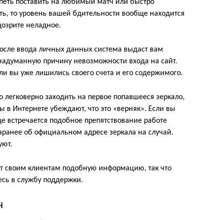
петь поставить на любимый матч или быстро
сть, то уровень вашей бдительности вообще находится
дозрите неладное.
после ввода личных данных система выдаст вам
надуманную причину невозможности входа на сайт.
если вы уже лишились своего счета и его содержимого.
о легковерно заходить на первое попавшееся зеркало,
в Интернете убеждают, что это «верняк». Если вы
где встречается подобное препятствование работе
заранее об официальном адресе зеркала на случай.
уют.
ет своим клиентам подобную информацию, так что
есь в службу поддержки.
ч