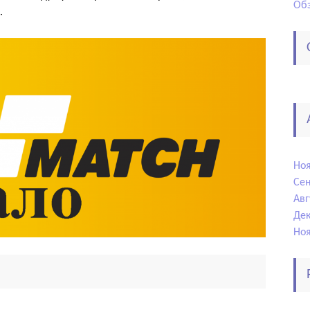
Обз
.
Ноя
Сен
Авг
Дек
Ноя