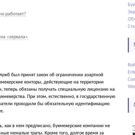
Бук
Зер
но работает?
Обз
Ста
на «зеркала»
Во
Ent
лужб был принят закон об ограничении азартной
Com
кмекерские конторы, действующие на территории
Wor
, теперь обязаны получать специальную лицензию на
кмекерства. При этом, естественно, в государственную
зователи проходили бы обязательную идентификацию
е.
ть, как в нем предписано, букмекерские компании не
ьные немалые траты. Кроме того, долгое время за