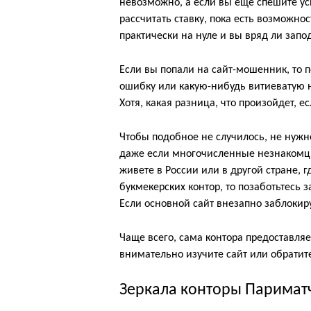
невозможно, а если вы еще спешите ус
рассчитать ставку, пока есть возможно
практически на нуле и вы вряд ли запо
Если вы попали на сайт-мошенник, то 
ошибку или какую-нибудь витиеватую 
Хотя, какая разница, что произойдет, 
Чтобы подобное не случилось, не нужн
даже если многочисленные незнакомцы 
живете в России или в другой стране, 
букмекерских контор, то позаботьтесь 
Если основной сайт внезапно заблокир
Чаще всего, сама контора предоставля
внимательно изучите сайт или обратит
Зеркала конторы Паримат