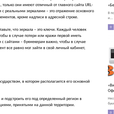
., только они имеют отличный от главного сайта URL-
«Бе
ии с реальными зеркалами – это отражение основного
В п
лементов, кроме надписи в адресной строке.
и...
0
авьте, что зеркала – это ключи. Каждый человек
тобы в случае потери или кражи первой иметь
и с сайтами – букмекерам важно, чтобы в случае
нт все равно мог зайти в свой личный кабинет,
сударством, в котором располагается его основной
«Ви
Офи
Нес
 и подстроить его под определенный регион в
бук
нциями, принятыми на данной территории.
0