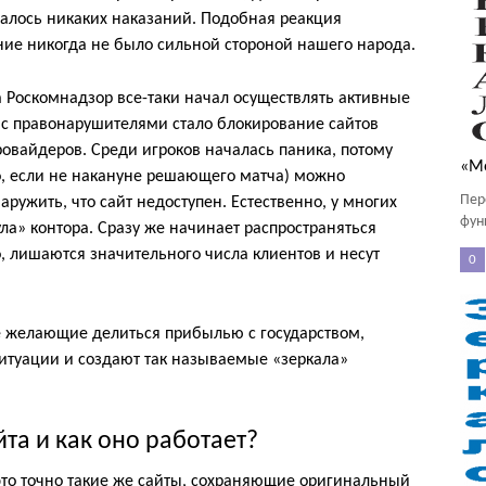
алось никаких наказаний. Подобная реакция
ие никогда не было сильной стороной нашего народа.
а Роскомнадзор все-таки начал осуществлять активные
с правонарушителями стало блокирование сайтов
ровайдеров. Среди игроков началась паника, потому
«Me
о, если не накануне решающего матча) можно
Пер
аружить, что сайт недоступен. Естественно, у многих
фун
ула» контора. Сразу же начинает распространяться
о, лишаются значительного числа клиентов и несут
0
е желающие делиться прибылью с государством,
туации и создают так называемые «зеркала»
йта и как оно работает?
 это точно такие же сайты, сохраняющие оригинальный