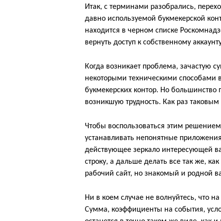
Итак, с терминами разобрались, перех
давно используемой букмекерской конт
находится в черном списке Роскомнадзо
вернуть доступ к собственному аккаунт
Когда возникает проблема, зачастую су
некоторыми техническими способами в
букмекерских контор. Но большинство 
возникшую трудность. Как раз таковым 
Чтобы воспользоваться этим решением
устанавливать непонятные приложения 
действующее зеркало интересующей вас
строку, а дальше делать все так же, к
рабочий сайт, но знакомый и родной в
Ни в коем случае не волнуйтесь, что н
Сумма, коэффициенты на события, услов