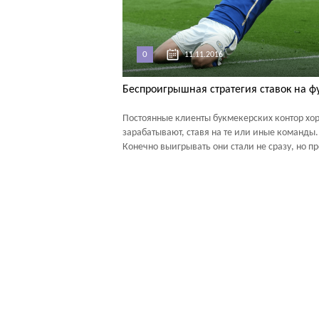
0
11.11.2016
Беспроигрышная стратегия ставок на ф
Постоянные клиенты букмекерских контор хо
зарабатывают, ставя на те или иные команды.
Конечно выигрывать они стали не сразу, но пр