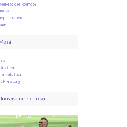
мекерские конторы
кала
оры ставок
вки
Мета
йти
ries feed
ments feed
dPress.org
Популярные статьи