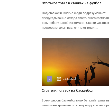
Что такое тотал в ставках на футбол
Под ставками многие люди подразумевают
предугадывание исхода спортивного состязан
есть победу одной из команд. Ставки Опытны
профессионалы предпочитают тотал,...
0
11.11.2016
Стратегия ставок на баскетбол
Зрелищность баскетбольных баталий притяги
миллионы зрителей по всему миру к монитор