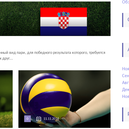
Обз
нный вид пари, для победного результата которого, требуется
 друг...
Ноя
Сен
Авг
Дек
Ноя
0
11.11.2016