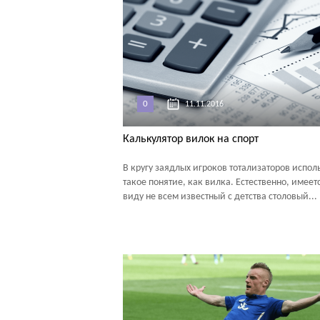
0
11.11.2016
Калькулятор вилок на спорт
В кругу заядлых игроков тотализаторов испол
такое понятие, как вилка. Естественно, имеет
виду не всем известный с детства столовый...