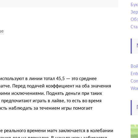
Бук
Зер
Обз
Ста
ше
Во
Ent
используют в линии тотал 45,5 — это среднее
Com
матче. Перед подачей коэффициент на оба значения
Wor
едкими исключениями. Поднять деньги при таких
предпочитают играть в лайве, то есть во время
ость наблюдать за течением игры помогает
е реального времени матч заключается в колебании