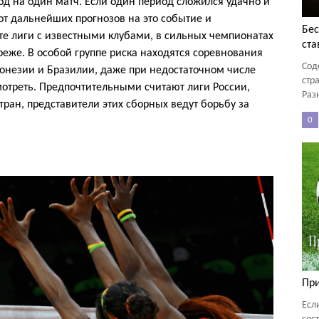
д на один матч. Если один период сложился удачно и
от дальнейших прогнозов на это событие и
Бес
те лиги с известными клубами, в сильных чемпионатах
ста
еже. В особой группе риска находятся соревнования
Сод
онезии и Бразилии, даже при недостаточном числе
стр
мотреть. Предпочтительными считают лиги России,
Раз
тран, представители этих сборных ведут борьбу за
0
При
Есл