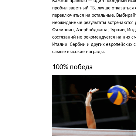
Важное правило — один победный исхо
пробил заветный ТБ, лучше отказаться 
переключиться на остальные. Выбирай
неожиданные результаты встречаются р
Филиппин, Азербайджана, Турции, Инд
состязаний не рекомендуется на них с
Италии, Сербии и других европейских с
самые высокие награды.
100% победа