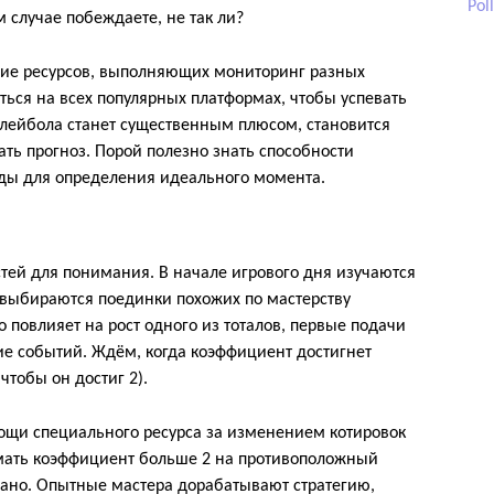
Pol
 случае побеждаете, не так ли?
ние ресурсов, выполняющих мониторинг разных
ться на всех популярных платформах, чтобы успевать
олейбола станет существенным плюсом, становится
ать прогноз. Порой полезно знать способности
ды для определения идеального момента.
стей для понимания. В начале игрового дня изучаются
 выбираются поединки похожих по мастерству
 повлияет на рост одного из тоталов, первые подачи
е событий. Ждём, когда коэффициент достигнет
тобы он достиг 2).
ощи специального ресурса за изменением котировок
ймать коэффициент больше 2 на противоположный
вано. Опытные мастера дорабатывают стратегию,