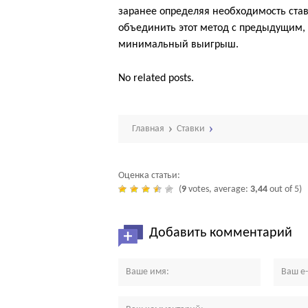
заранее определяя необходимость ста
объединить этот метод с предыдущим,
минимальный выигрыш.
No related posts.
Главная
Ставки
Оценка статьи:
(
9
votes, average:
3,44
out of 5)
Добавить комментарий