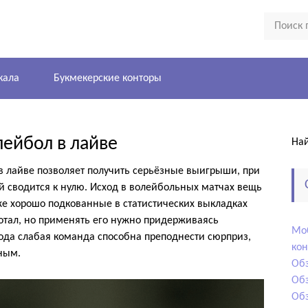
кала
Букмекерские конторы
лейбол в лайве
Най
 в лайве позволяет получить серьёзные выигрыши, при
 сводится к нулю. Исход в волейбольных матчах вещь
е хорошо подкованные в статистических выкладках
отал, но применять его нужно придерживаясь
Мо
хода слабая команда способна преподнести сюрприз,
кон
ным.
Об
Обз
Обз