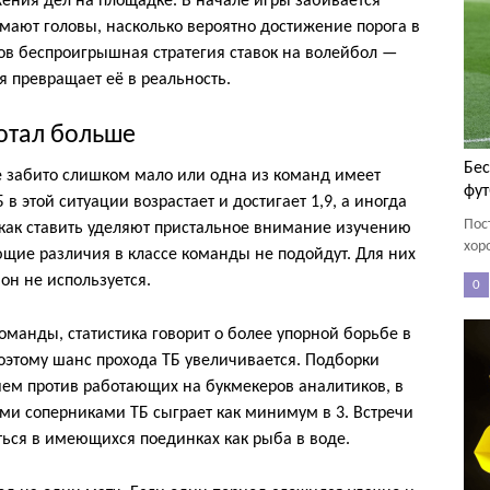
ения дел на площадке. В начале игры забивается
мают головы, насколько вероятно достижение порога в
ов беспроигрышная стратегия ставок на волейбол —
я превращает её в реальность.
отал больше
Бес
е забито слишком мало или одна из команд имеет
фут
в этой ситуации возрастает и достигает 1,9, а иногда
Пос
 как ставить уделяют пристальное внимание изучению
хор
щие различия в классе команды не подойдут. Для них
он не используется.
0
оманды, статистика говорит о более упорной борьбе в
этому шанс прохода ТБ увеличивается. Подборки
м против работающих на букмекеров аналитиков, в
и соперниками ТБ сыграет как минимум в 3. Встречи
ься в имеющихся поединках как рыба в воде.