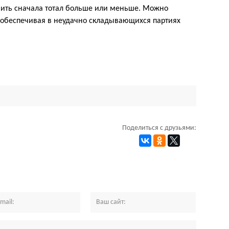
вить сначала тотал больше или меньше. Можно
 обеспечивая в неудачно складывающихся партиях
Поделиться с друзьями: