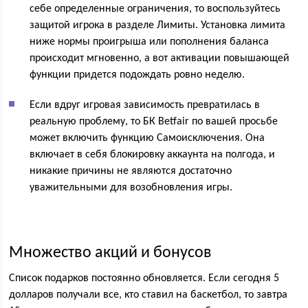
себе определенные ограничения, то воспользуйтесь
защитой игрока в разделе Лимиты. Установка лимита
ниже нормы проигрыша или пополнения баланса
происходит мгновенно, а вот активации повышающей
функции придется подождать ровно неделю.
Если вдруг игровая зависимость превратилась в
реальную проблему, то БК Betfair по вашей просьбе
может включить функцию Самоисключения. Она
включает в себя блокировку аккаунта на полгода, и
никакие причины не являются достаточно
уважительными для возобновления игры.
Множество акций и бонусов
Список подарков постоянно обновляется. Если сегодня 5
долларов получали все, кто ставил на баскетбол, то завтра